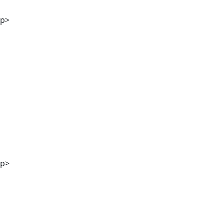
p>
DI Georg Winter
p>