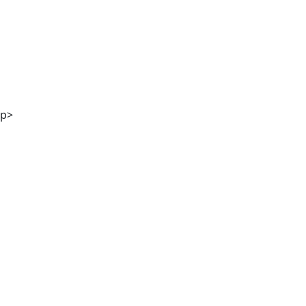
Stefanie Kölbl MA
p>
Mag. Günther M. Hampel