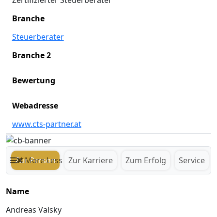
Zertifizierter Steuerberater
Branche
Steuerberater
Branche 2
Bewertung
Webadresse
www.cts-partner.at
Zur Person
More
Less
Zur Karriere
Zum Erfolg
Service
Name
Andreas Valsky