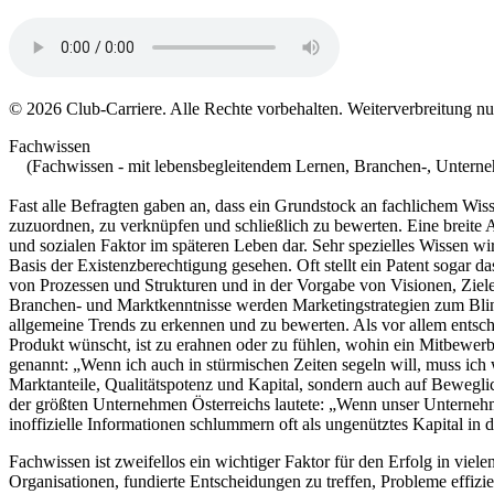
© 2026 Club-Carriere. Alle Rechte vorbehalten. Weiterverbreitung 
Fachwissen
(Fachwissen - mit lebensbegleitendem Lernen, Branchen-, Unterne
Fast alle Befragten gaben an, dass ein Grundstock an fachlichem Wiss
zuzuordnen, zu verknüpfen und schließlich zu bewerten. Eine breite 
und sozialen Faktor im späteren Leben dar. Sehr spezielles Wissen w
Basis der Existenzberechtigung gesehen. Oft stellt ein Patent sogar 
von Prozessen und Strukturen und in der Vorgabe von Visionen, Ziele
Branchen- und Marktkenntnisse werden Marketingstrategien zum Bli
allgemeine Trends zu erkennen und zu bewerten. Als vor allem entsch
Produkt wünscht, ist zu erahnen oder zu fühlen, wohin ein Mitbewer
genannt: „Wenn ich auch in stürmischen Zeiten segeln ­will, muss ic
Marktanteile, Qualitätspotenz und Kapital, sondern auch auf Beweglich
der größten Unternehmen Österreichs lautete: „Wenn unser Unternehme
inoffizielle Informationen schlummern oft als ungenütztes Kapital in 
Fachwissen ist zweifellos ein wichtiger Faktor für den Erfolg in vie
Organisationen, fundierte Entscheidungen zu treffen, Probleme effizi