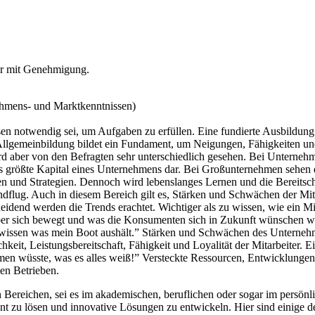
nur mit Genehmigung.
hmens- und Marktkenntnissen)
en notwendig sei, um Aufgaben zu erfüllen. Eine fundierte Ausbildung 
Allgemeinbildung bildet ein Fundament, um Neigungen, Fähigkeiten und 
ird aber von den Befragten sehr unterschiedlich gesehen. Bei Unternehm
das größte Kapital eines Unternehmens dar. Bei Großunternehmen sehen 
n und Strategien. Dennoch wird lebenslanges Lernen und die Bereitscha
ndflug. Auch in diesem Bereich gilt es, Stärken und Schwächen der 
eidend werden die Trends erachtet. Wichtiger als zu wissen, wie ein 
ber sich bewegt und was die Konsumenten sich in Zukunft wünschen we
h wissen was mein Boot aushält.” Stärken und Schwächen des Unternehme
keit, Leistungsbereitschaft, Fähigkeit und Loyalität der Mitarbeiter. E
n wüsste, was es alles weiß!” Versteckte Ressourcen, Entwicklungen, 
den Betrieben.
len Bereichen, sei es im akademischen, beruflichen oder sogar im persö
ent zu lösen und innovative Lösungen zu entwickeln. Hier sind einige 