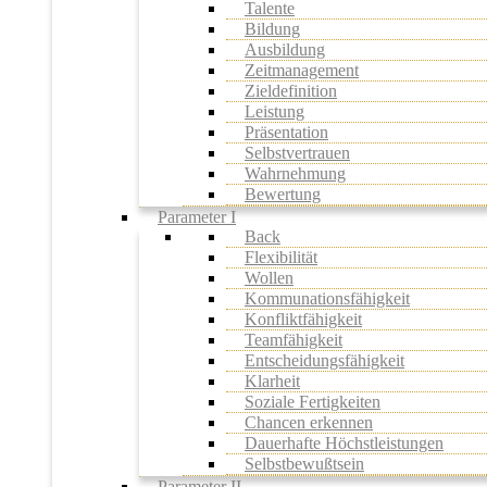
Talente
Bildung
Ausbildung
Zeitmanagement
Zieldefinition
Leistung
Präsentation
Selbstvertrauen
Wahrnehmung
Bewertung
Parameter I
Back
Flexibilität
Wollen
Kommunationsfähigkeit
Konfliktfähigkeit
Teamfähigkeit
Entscheidungsfähigkeit
Klarheit
Soziale Fertigkeiten
Chancen erkennen
Dauerhafte Höchstleistungen
Selbstbewußtsein
Parameter II