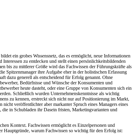
bildet ein grobes Wissensnetz, das es ermöglicht, neue Informationen
Interessen zu entdecken und stellt einen persönlichkeitsbildenden
en bis zu mittlerer Größe wird das Fachwissen der Führungskräfte als
die Spitzenmanager ihre Aufgabe eher in der holistischen Erfassung
ft dazu generell als entscheidend für Erfolg genannt. Ohne
Mitbewerber, Bedürfnisse und Wünsche der Konsumenten und
Mitbewerber heute dasteht, oder eine Gruppe von Konsumenten sich ein
rden. Schließlich wurden Unternehmens­­kenntnisse als wichtig
ns zu kennen, erstreckt sich nicht nur auf Positionierung im Markt,
in nicht veröffentlichter aber markanter Spruch eines Managers eines
die in Schubladen ihr Dasein fristen, Marketingvarianten und
nlichen Kontext. Fachwissen ermöglicht es Einzelpersonen und
der Hauptgründe, warum Fachwissen so wichtig für den Erfolg ist: