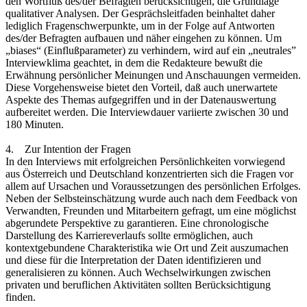
den Wortfluß des/der Befragten berücksichtigen, die Grundlage
qualitativer Analysen. Der Gesprächsleitfaden beinhaltet daher
lediglich Fragenschwerpunkte, um in der Folge auf Antworten
des/der Befragten aufbauen und näher eingehen zu können. Um
„biases“ (Einflußparameter) zu verhindern, wird auf ein „neutrales”
Interviewklima geachtet, in dem die Redakteure bewußt die
Erwähnung persönlicher Meinungen und Anschauungen vermeiden.
Diese Vorgehensweise bietet den Vorteil, daß auch unerwartete
Aspekte des Themas aufgegriffen und in der Datenauswertung
aufbereitet werden. Die Interviewdauer variierte zwischen 30 und
180 Minuten.
4. Zur Intention der Fragen
In den Interviews mit erfolgreichen Persönlichkeiten vorwiegend
aus Österreich und Deutschland konzentrierten sich die Fragen vor
allem auf Ursachen und Voraussetzungen des persönlichen Erfolges.
Neben der Selbsteinschätzung wurde auch nach dem Feedback von
Verwandten, Freunden und Mitarbeitern gefragt, um eine möglichst
abgerundete Perspektive zu garantieren. Eine chronologische
Darstellung des Karriereverlaufs sollte ermöglichen, auch
kontextgebundene Charakteristika wie Ort und Zeit auszumachen
und diese für die Interpretation der Daten identifizieren und
generalisieren zu können. Auch Wechselwirkungen zwischen
privaten und beruflichen Aktivitäten sollten Berücksichtigung
finden.