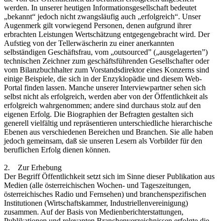
werden. In unserer heutigen Informationsgesellschaft bedeutet
„bekannt“ jedoch nicht zwangsläufig auch „erfolgreich“. Unser
Augenmerk gilt vorwiegend Personen, denen aufgrund ihrer
erbrachten Leistungen Wertschätzung entgegengebracht wird. Der
Aufstieg von der Tellerwäscherin zu einer anerkannten
selbständigen Geschäftsfrau, vom „outsourced” („ausgelagerten”)
technischen Zeichner zum geschäftsführenden Gesellschafter oder
vom Bilanzbuchhalter zum Vorstandsdirektor eines Konzerns sind
einige Beispiele, die sich in der Enzyklopädie und diesem Web-
Portal finden lassen. Manche unserer Interviewpartner sehen sich
selbst nicht als erfolgreich, werden aber von der Öffentlichkeit als
erfolgreich wahrgenommen; andere sind durchaus stolz auf den
eigenen Erfolg. Die Biographien der Befragten gestalten sich
generell vielfältig und repräsentieren unterschiedliche hierarchische
Ebenen aus verschiedenen Bereichen und Branchen. Sie alle haben
jedoch gemeinsam, daß sie unseren Lesern als Vorbilder für den
beruflichen Erfolg dienen können.
2. Zur Erhebung
Der Begriff Öffentlichkeit setzt sich im Sinne dieser Publikation aus
Medien (alle österreichischen Wochen- und Tageszeitungen,
österreichisches Radio und Fernsehen) und branchenspezifischen
Institutionen (Wirtschaftskammer, Industriellenvereinigung)
zusammen. Auf der Basis von Medienberichterstattungen,
Publikationen und relevanten Branchen­verzeichnissen erfolgte die