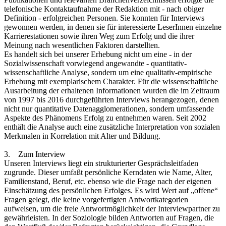
telefonische Kontaktaufnahme der Redaktion mit - nach obiger
Definition - erfolgreichen Personen. Sie konnten für Interviews
gewonnen werden, in denen sie für interessierte LeserInnen einzelne
Karrierestationen sowie ihren Weg zum Erfolg und die ihrer
Meinung nach wesentlichen Faktoren darstellten.
Es handelt sich bei unserer Erhebung nicht um eine - in der
Sozialwissenschaft vorwiegend angewandte - quantitativ-
wissenschaftliche Analyse, sondern um eine qualitativ-empirische
Erhebung mit exemplarischem Charakter. Für die wissenschaftliche
Ausarbeitung der erhaltenen Informationen wurden die im Zeitraum
von 1997 bis 2016 durchgeführten Interviews herangezogen, denen
nicht nur quantitative Datenagglomerationen, sondern umfassende
Aspekte des Phänomens Erfolg zu entnehmen waren. Seit 2002
enthält die Analyse auch eine zusätzliche Interpretation von sozialen
Merkmalen in Korrelation mit Alter und Bildung.
3. Zum Interview
Unseren Interviews liegt ein strukturierter Gesprächsleitfaden
zugrunde. Dieser umfaßt persönliche Kerndaten wie Name, Alter,
Familienstand, Beruf, etc. ebenso wie die Frage nach der eigenen
Einschätzung des persönlichen Erfolges. Es wird Wert auf „offene“
Fragen gelegt, die keine vorgefertigten Antwortkategorien
aufweisen, um die freie Antwortmöglichkeit der Interviewpartner zu
gewährleisten. In der Soziologie bilden Antworten auf Fragen, die