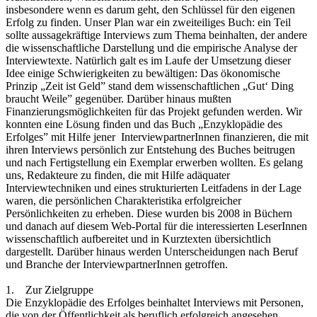
insbesondere wenn es darum geht, den Schlüssel für den eigenen
Erfolg zu finden. Unser Plan war ein zweiteiliges Buch: ein Teil
sollte aussagekräftige Interviews zum Thema beinhalten, der andere
die wissenschaftliche Darstellung und die empirische Analyse der
Interviewtexte. Natürlich galt es im Laufe der Umsetzung dieser
Idee einige Schwierigkeiten zu bewältigen: Das ökonomische
Prinzip „Zeit ist Geld” stand dem wissenschaftlichen „Gut‘ Ding
braucht Weile” gegenüber. Darüber hinaus mußten
Finanzierungsmöglichkeiten für das Projekt gefunden werden. Wir
konnten eine Lösung finden und das Buch „Enzyklopädie des
Erfolges” mit Hilfe jener InterviewpartnerInnen finanzieren, die mit
ihren Interviews persönlich zur Entstehung des Buches beitrugen
und nach Fertigstellung ein Exemplar erwerben wollten. Es gelang
uns, Redakteure zu finden, die mit Hilfe adäquater
Interviewtechniken und eines strukturierten Leitfadens in der Lage
waren, die persönlichen Charakteristika erfolgreicher
Persönlichkeiten zu erheben. Diese wurden bis 2008 in Büchern
und danach auf diesem Web-Portal für die interessierten LeserInnen
wissenschaftlich aufbereitet und in Kurztexten übersichtlich
dargestellt. Darüber hinaus werden Unterscheidungen nach Beruf
und Branche der InterviewpartnerInnen getroffen.
1. Zur Zielgruppe
Die Enzyklopädie des Erfolges beinhaltet Interviews mit Personen,
die von der Öffentlichkeit als beruflich erfolgreich angesehen