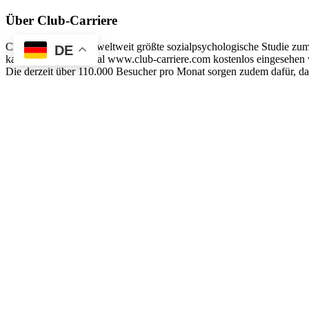
Über Club-Carriere
Club-Carriere ist die weltweit größte sozialpsychologische Studie z
DE
kann auf diesem Portal www.club-carriere.com kostenlos eingesehen w
Die derzeit über 110.000 Besucher pro Monat sorgen zudem dafür, das