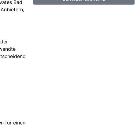
ivates Bad,
 Anbietern,
 der
rwandte
ntscheidend
n für einen