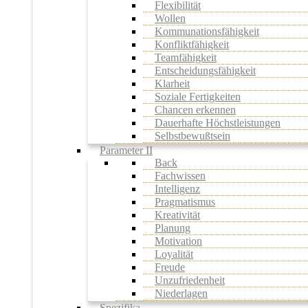
Flexibilität
Wollen
Kommunationsfähigkeit
Konfliktfähigkeit
Teamfähigkeit
Entscheidungsfähigkeit
Klarheit
Soziale Fertigkeiten
Chancen erkennen
Dauerhafte Höchstleistungen
Selbstbewußtsein
Parameter II
Back
Fachwissen
Intelligenz
Pragmatismus
Kreativität
Planung
Motivation
Loyalität
Freude
Unzufriedenheit
Niederlagen
Spezifika