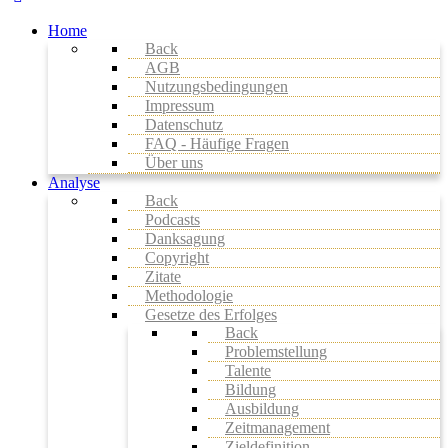
Home
Back
AGB
Nutzungsbedingungen
Impressum
Datenschutz
FAQ - Häufige Fragen
Über uns
Analyse
Back
Podcasts
Danksagung
Copyright
Zitate
Methodologie
Gesetze des Erfolges
Back
Problemstellung
Talente
Bildung
Ausbildung
Zeitmanagement
Zieldefinition