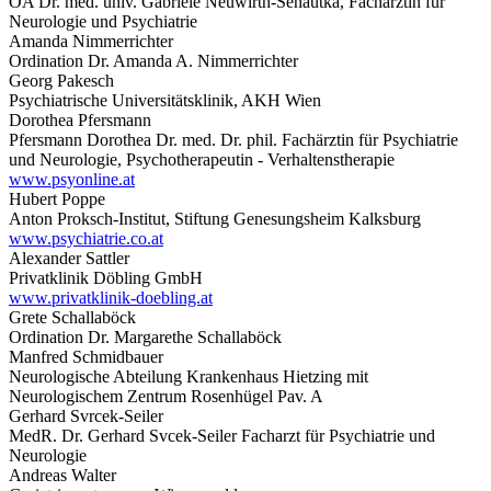
OA Dr. med. univ. Gabriele Neuwirth-Senautka, Fachärztin für
Neurologie und Psychiatrie
Amanda Nimmerrichter
Ordination Dr. Amanda A. Nimmerrichter
Georg Pakesch
Psychiatrische Universitätsklinik, AKH Wien
Dorothea Pfersmann
Pfersmann Dorothea Dr. med. Dr. phil. Fachärztin für Psychiatrie
und Neurologie, Psychotherapeutin - Verhaltenstherapie
www.psyonline.at
Hubert Poppe
Anton Proksch-Institut, Stiftung Genesungsheim Kalksburg
www.psychiatrie.co.at
Alexander Sattler
Privatklinik Döbling GmbH
www.privatklinik-doebling.at
Grete Schallaböck
Ordination Dr. Margarethe Schallaböck
Manfred Schmidbauer
Neurologische Abteilung Krankenhaus Hietzing mit
Neurologischem Zentrum Rosenhügel Pav. A
Gerhard Svrcek-Seiler
MedR. Dr. Gerhard Svcek-Seiler Facharzt für Psychiatrie und
Neurologie
Andreas Walter