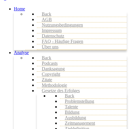
Home
Back
AGB
Nutzungsbedingungen
Impressum
Datenschutz
FAQ - Häufige Fragen
Über uns
Analyse
Back
Podcasts
Danksagung
Copyright
Zitate
Methodologie
Gesetze des Erfolges
Back
Problemstellung
Talente
Bildung
Ausbildung
Zeitmanagement
Zieldefinition