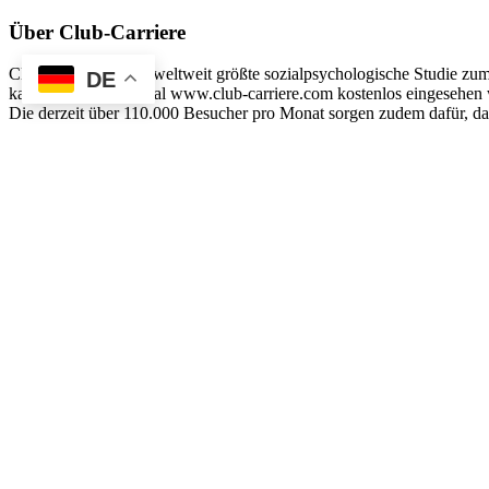
Über Club-Carriere
Club-Carriere ist die weltweit größte sozialpsychologische Studie z
DE
kann auf diesem Portal www.club-carriere.com kostenlos eingesehen w
Die derzeit über 110.000 Besucher pro Monat sorgen zudem dafür, das