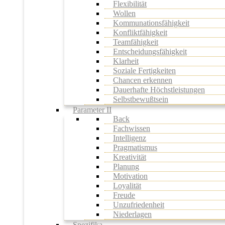
Flexibilität
Wollen
Kommunationsfähigkeit
Konfliktfähigkeit
Teamfähigkeit
Entscheidungsfähigkeit
Klarheit
Soziale Fertigkeiten
Chancen erkennen
Dauerhafte Höchstleistungen
Selbstbewußtsein
Parameter II
Back
Fachwissen
Intelligenz
Pragmatismus
Kreativität
Planung
Motivation
Loyalität
Freude
Unzufriedenheit
Niederlagen
Spezifika