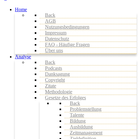
Home
Back
AGB
Nutzungsbedingungen
Impressum
Datenschutz
FAQ - Häufige Fragen
Über uns
Analyse
Back
Podcasts
Danksagung
Copyright
Zitate
Methodologie
Gesetze des Erfolges
Back
Problemstellung
Talente
Bildung
Ausbildung
Zeitmanagement
Zieldefinition