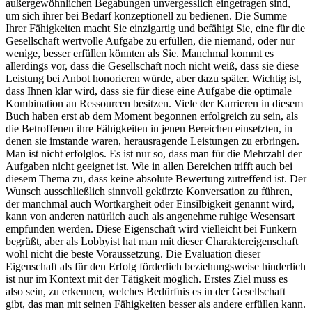
außergewöhnlichen Begabungen unvergesslich eingetragen sind,
um sich ihrer bei Bedarf konzeptionell zu bedienen. Die Summe
Ihrer Fähigkeiten macht Sie einzigartig und befähigt Sie, eine für die
Gesellschaft wertvolle Aufgabe zu erfüllen, die niemand, oder nur
wenige, besser erfüllen könnten als Sie. Manchmal kommt es
allerdings vor, dass die Gesellschaft noch nicht weiß, dass sie diese
Leistung bei Anbot honorieren würde, aber dazu später. Wichtig ist,
dass Ihnen klar wird, dass sie für diese eine Aufgabe die optimale
Kombination an Ressourcen besitzen. Viele der Karrieren in diesem
Buch haben erst ab dem Moment begonnen erfolgreich zu sein, als
die Betroffenen ihre Fähigkeiten in jenen Bereichen einsetzten, in
denen sie imstande waren, herausragende Leistungen zu erbringen.
Man ist nicht erfolglos. Es ist nur so, dass man für die Mehrzahl der
Aufgaben nicht geeignet ist. Wie in allen Bereichen trifft auch bei
diesem Thema zu, dass keine absolute Bewertung zutreffend ist. Der
Wunsch ausschließlich sinnvoll gekürzte Konversation zu führen,
der manchmal auch Wortkargheit oder Einsilbigkeit genannt wird,
kann von anderen natürlich auch als angenehme ruhige Wesensart
empfunden werden. Diese Eigenschaft wird vielleicht bei Funkern
begrüßt, aber als Lobbyist hat man mit dieser Charaktereigenschaft
wohl nicht die beste Voraussetzung. Die Evaluation dieser
Eigenschaft als für den Erfolg förderlich beziehungsweise hinderlich
ist nur im Kontext mit der Tätigkeit möglich. Erstes Ziel muss es
also sein, zu erkennen, welches Bedürfnis es in der Gesellschaft
gibt, das man mit seinen Fähigkeiten besser als andere erfüllen kann.