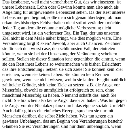
Das kostbarste, weil nicht vermehrbare Gut, das wir einsetzen, ist
unsere Lebenszeit. Lohn oder Gewinn könnte man also auch als
Abgeltung für aufgewendete Lebenszeit sehen. Da der Rest unseres
Lebens morgen beginnt, sollte man sich genau überlegen, ob man
erkanntes bisheriges Fehlverhalten nicht sofort verändern möchte.
Jeder Tag an dem die erkannte mögliche Verbesserung nicht
umgesetzt wird, ist ein verlorener Tag. Ein Tag, der uns unserem
Ziel nicht in dem Maße näher bringt, wie dies möglich wäre. Eine
Veränderung birgt Risken? Jawohl, aber auch Chancen. Zeichnen
sie für sich den worst case, den schlimmsten Fall, der eintreten
könnte, wenn sie bei der Umsetzung der Veränderung scheitern
sollten. Stellen sie dieser Situation jene gegenüber, die eintritt, wenn
sie den Rest ihres Lebens so weitermachen wie bisher. Erleichtert
das ihre Entscheidung? Setzen sie sich Ziele! Sie können kein Ziel
erreichen, wenn sie keines haben. Sie können kein Rennen
gewinnen, wenn sie nicht wissen, wohin sie laufen. Es gibt natürlich
zahlreiche Gründe, sich keine Ziele zu setzen, z.B. die Angst vor
Misserfolg, obwohl es unmöglich ist erfolgreich zu sein, ohne
manchmal Misserfolg zu haben. Niemand schafft das, auch Sie
nicht! Sie brauchen also keine Angst davor zu haben. Was tun gegen
die Angst vor der Nichtakzeptanz durch das eigene soziale Umfeld?
Auch dafür gibt es ein einfaches Rezept, sprechen sie nur mit
Menschen darüber, die selbst Ziele haben. Was tun gegen ein
gewisses Unbehagen, das am Beginn von Veränderungen besteht?
Glauben Sie es: Veränderungen sind nur dann unbehaglich, wenn